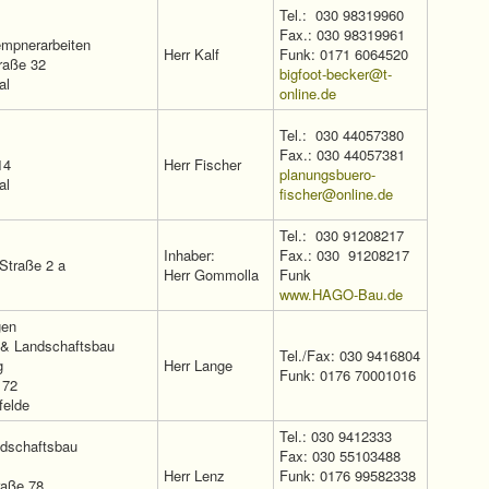
Tel.: 030 98319960
Fax.: 030 98319961
empnerarbeiten
Herr Kalf
Funk: 0171 6064520
raße 32
bigfoot-becker@t-
al
online.de
Tel.: 030 44057380
Fax.: 030 44057381
14
Herr Fischer
planungsbuero-
al
fischer@online.de
Tel.: 030 91208217
Inhaber:
Fax.: 030 91208217
Straße 2 a
Herr Gommolla
Funk
www.HAGO-Bau.de
gen
 & Landschaftsbau
Tel./Fax: 030 9416804
g
Herr Lange
Funk: 0176 70001016
 72
felde
Tel.: 030 9412333
ndschaftsbau
Fax: 030 55103488
Herr Lenz
Funk: 0176 99582338
raße 78